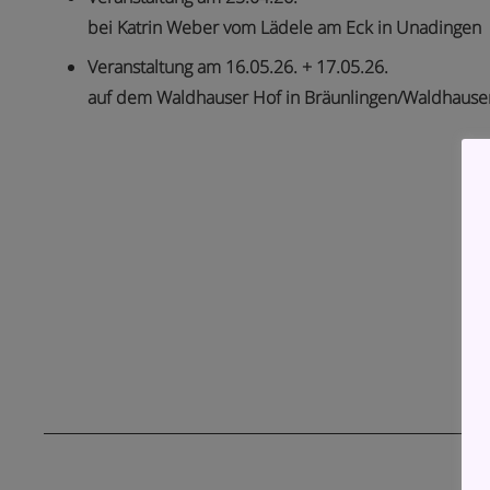
bei Katrin Weber vom Lädele am Eck in Unadingen
Veranstaltung am 16.05.26. + 17.05.26.
auf dem Waldhauser Hof in Bräunlingen/Waldhause